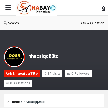
Sn
Ne
Search
Ask A Question
nhacaiqq88to
17
Visits
0
Followers
Ask Nhacaiqq88to
0
Questions
Home
/
nhacaiqq88to