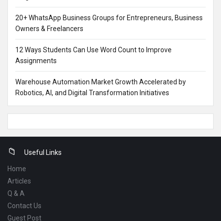
20+ WhatsApp Business Groups for Entrepreneurs, Business
Owners & Freelancers
12 Ways Students Can Use Word Count to Improve
Assignments
Warehouse Automation Market Growth Accelerated by
Robotics, AI, and Digital Transformation Initiatives
Footer
Useful Links
Home
Articles
Q & A
Contact Us
Guest Post