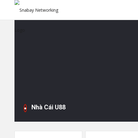
Nhà Cái U88