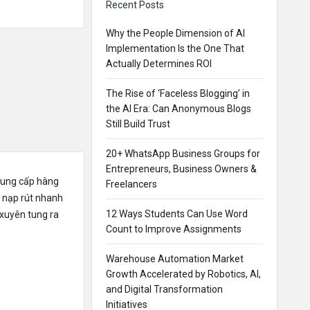
Recent Posts
Why the People Dimension of AI
Implementation Is the One That
Actually Determines ROI
The Rise of ‘Faceless Blogging’ in
the AI Era: Can Anonymous Blogs
Still Build Trust
20+ WhatsApp Business Groups for
Entrepreneurs, Business Owners &
 cung cấp hàng
Freelancers
, nạp rút nhanh
12 Ways Students Can Use Word
 xuyên tung ra
Count to Improve Assignments
Warehouse Automation Market
Growth Accelerated by Robotics, AI,
and Digital Transformation
Initiatives