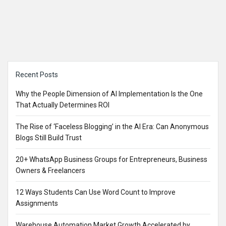
Sidebar
Recent Posts
Why the People Dimension of AI Implementation Is the One
That Actually Determines ROI
The Rise of ‘Faceless Blogging’ in the AI Era: Can Anonymous
Blogs Still Build Trust
20+ WhatsApp Business Groups for Entrepreneurs, Business
Owners & Freelancers
12 Ways Students Can Use Word Count to Improve
Assignments
Warehouse Automation Market Growth Accelerated by